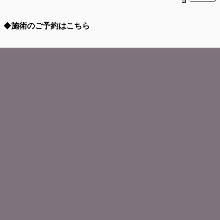
◆
施術のご予約はこちら
予約フォーム
お客様の声
住所
〒２８５-０８３１
千葉県佐倉市染井野
５－７－１
(臼井消防署斜め前)
アクセス