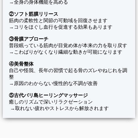
→
全身の身体機能を高める
②ソフト筋膜リリース
筋肉の柔軟性と関節の可動域を回復させます
→
コリをほぐし血行を促進する効果もあります
③骨膜アプローチ
普段眠っている筋肉が目覚め体が本来の力を取り戻す
→
こわばりがなくなり繊細な動きが可能になります
④美骨整体
自己や怪我、長年の習慣で起る骨のズレやねじれを調
整
→
原因のわからない慢性的な不調が改善
⑤古代バリ島ヒーリングマッサージ
癒しのリズムで深いリラクゼーション
→
取れない疲れやストレスから解放されます