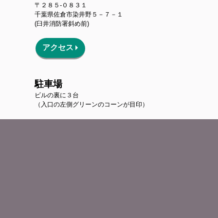
〒２８５-０８３１
千葉県佐倉市染井野
５－７－１
(臼井消防署斜め前)
アクセス
駐車場
ビルの裏に３台
（入口の左側グリーンのコーンが目印）