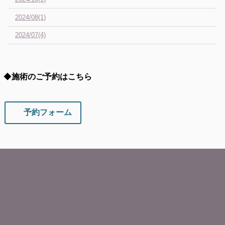
2024/08(1)
2024/07(4)
◆
施術のご予約はこちら
予約フォーム
お客様の声
住所
〒２８５-０８３１
千葉県佐倉市染井野
５－７－１